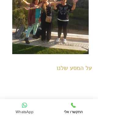
על המסע שלנו
מסע של אנשים ולבבות פתוחים , סדנה רגשית
ועוצמתית, מסע של שמחה, החוגג את השפע
הטמון בנו ומצוי בדרך.
(מיועד לכל גיל ולכל כושר- ברמת טיולים קלים
בטבע)
במהלך המסע, נגלה את עצמינו ונתחדש בסידרה
התקשרו אלי
WhatsApp
של פעילויות חווייתיות השזורות לאורכו. יחודו
של המסע בדיאלוג הפנימי בו משתלב הטבע,
הפשוט והאותנטי- הטבע המשקף לנו את מי
שאנחנו ואת הדרך שלנו בחיים, בה לכל סלע ,