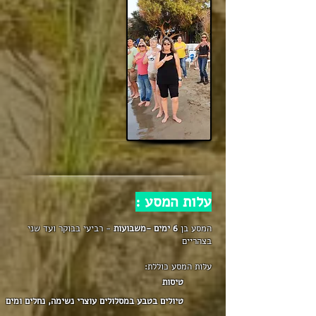
עלות המסע :
המסע בן
6 ימים -משבועות
- רביעי בבוקר ועד שני
בצהריים
עלות המסע כוללת:
טיסות
טיולים בטבע במסלולים עוצרי נשימה, נחלים ומים