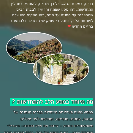
בדיוק במקום הזה... כל כך מדוייק להתחיל בתהליך
התחדשות, זהו מסע שפתח והרעיד לבבות רבים
שמספרים על החויה עד היום, זהו המקום המושלם
לפתיחת הלב, בתהליכי עומק שיגרמו לכם להתאהב
בחיים מחדש
❤
מה מיוחד במסע הלב להתחדשות ?
במסע נחווה פעילויות מיוחדות בכלים מגוונים של
תנועה, אמנות, מוסיקה, ומודעות לצד טיולים
משמעותיים בטבע - שיהוו את שיא הסדנה- בשבילי
שמורות טבע , באגם ושפע של מים, בנחל המביא חיים