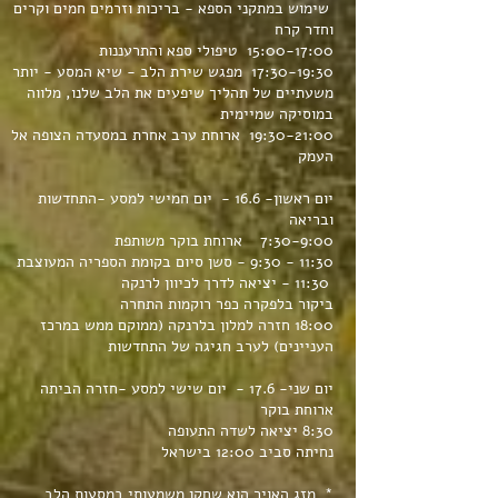
שימוש במתקני הספא - בריכות וזרמים חמים וקרים
וחדר קרח
15:00-17:00 טיפולי ספא והתרעננות
17:30-19:30 מפגש שירת הלב - שיא המסע - יותר
משעתיים של תהליך שיפעים את הלב שלנו, מלווה
במוסיקה שמיימית
19:30-21:00 ארוחת ערב אחרת במסעדה הצופה אל
העמק
יום ראשון- 16.6 - יום חמישי למסע -התחדשות
ובריאה
7:30-9:00 ארוחת בוקר משותפת
11:30 - 9:30 - סשן סיום בקומת הספריה המעוצבת
11:30 - יציאה לדרך לכיוון לרנקה
ביקור בלפקרה כפר רוקמות התחרה
18:00 חזרה למלון בלרנקה (ממוקם ממש במרכז
העניינים) לערב חגיגה של התחדשות
יום שני- 17.6 - יום שישי למסע -חזרה הביתה
ארוחת בוקר
8:30 יציאה לשדה התעופה
נחיתה סביב 12:00 בישראל
* מזג האויר הוא שחקן משמעותי במסעות הלב