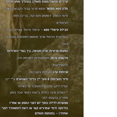
קרירים מהאולימפוס משולב בתהליך מסע מיוחד
מלון ספא מפואר
וספא פרטי עבור הקבוצה באחד
מימי המסע למתחם חום-קור, בריכה חמה
וטיפולים
חבילת טיפולי ספא
- טיפול מיוחד באיזור העין
השלישית וטיפול ארוך מותאם לתחושות ומכאובי
הגוף
הסעות פרטיות שדה תעופה, בין כפרי הטרודוס
סדנאות עומק
משמעותיות לפתיחת הלב
ולהתחדשות
ארוחות ערב
מעולות בטברנות
סיור וטעימות 6 סוגי יין בליווי נשנושים
ע"י יינן
ועליה ליקב מדהים המשקיף על האיזור
* העלות אינה כוללת ביטוח רפואי שכל נוסע
מחוייב בהצגתו לפני
אפשרות ללילה נוסף יום לפני המסע או אחריו
בלרנקה (למי שמרגיש קצר או רוצה להתאוורר לפני
שחוזר) - בתוספת תשלום