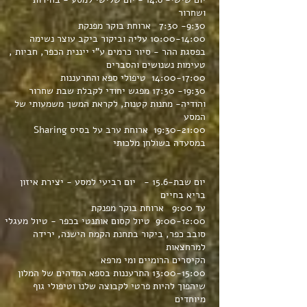
ושחרור
9:30- 7:30 ארוחת בוקר מפנקת
10:00-14:00 עליה וביקור ביקב עוצר נשימה
בפסגת ההר - סיור כרמים ע"י ייננית הכפר, חביות ,
טעימות נשנושים והסברים
14:00-17:00 טיפולי ספא והתרעננות
19:30- 17:30 מפגש יחודי לקבלת שבת שחרור
והודיה- מתנות קטנות, לקראת המשך משמעותי של
המסע
19:30-21:00 ארוחת ערב על בסיס Sharing
במסעדה בשולחן מלכותי
יום שבת-15.6 - יום רביעי למסע - יצירת איזון
בריא בחיים
עד 9:00 ארוחת בוקר מפנקת
9:00-12:00 טיול קסום אותנטי בכפר - טיול מעגלי
סובב כפר, ביקור בתחנת הקמח הישנה, ירידה
למרחצאות
הקיסרים הרומיים ומי מרפא
13:00-15:00 התרעננות בספא המדהים של המלון
שיהפוך להיות פרטי לקבוצה שלנו וטיפולי גוף
מיוחדים