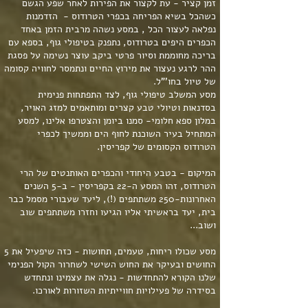
זמן קציר - עת לקצור את הפירות
לאחר שפע הגשם
כשהכל בשיא הפריחה בכפרי הטרודוס - הזדמנות
נפלאה לעצור הכל , במסע נשהה מרבית הזמן באחד
הכפרים היפים בטרודוס, נתפנק בטיפולי גוף, בספא עם
בריכה מחוממת וסיור פרטי ביקב עוצר נשימה על פסגת
ההר לרגע נעצור את מירוץ החיים ונתמסר לחוויה קסומה
של טיול בחו'"ל.
מסע המשלב טיפולי גוף, לצד התפתחות פנימית
בסדנאות וטיולי טבע קצרים ומותאמים למזג האויר,
במלון ספא חלומי- סמנו ביומן והצטרפו אלינו, למסע
המתחיל בעיר השוכנת לחוף הים וממשיך לכפרי
הטרודוס הקסומים של קפריסין.
המיקום - בטבע היחודי והכפרים האותנטים של הרי
הטרודוס, זהו המסע ה-22 בקפריסין - ב-5 השנים
האחרונות-250 משתתפים (!), ליעד שעבורי מסמל כבר
בית, יעד בראשיתי אליו הגיעו וחזרו משתתפים שוב
ושוב...
מסע שכולו ריחות, טעמים, תחושות - כזה שיפעיל את 5
החושים ובעיקר את החוש השישי לשחרור הקול הפנימי
שלנו הקורא להתחדשות - נגלה את עצמינו ונתחדש
בסידרה של פעילויות חווייתיות השזורות לאורכו.