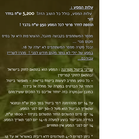
עלות המסע :
5,200
עלות המסע, כולל כל הטוב הזה!
ש"ח בחדר
זוגי
תוספת לחדר פרטי לכ
ל המסע 950 ש"ח בלבד !
מספר המשתתפים בקבוצה מוגבל, ההצטרפות היא על בסיס
מקום פנוי ...
ובכל מקרה מספר המשתתפים לא יעלה על 18.
במסע של יולי לא נותר מקום חודש לפני ! מהרו לשריין
עבורכם...
ענייני ביטול וקורונה
: המסע הוא בהתאם לחוק בישראל
ובהתאם לחוקי קפריסין
- כל נוסע מחויב לעשות ביטוח בריאות - מאפשר ביטול
והחזר על הכרטיס במקרה של מחלה או בידוד
כמובן שבמקרה כזה יוחזר אליכם כל הסכום ששילמתם
עד 14 יום מההזמנה דמי ביטול בסך 750 ש"ח ובתנאי
שתאריך הביטול הוא מעל ל-30 יום לפני המסע.
14 יום מיום התשלום החזר התשלום בקיזוז - 1800 ש"ח,
במידה והביטול בוצע למעלה מ-14 יום לפני תאריך המסע.
14 יום לפני המסע אין החזרים
* ניתן לפרוס ל-4 תשלומים ללא ריבית באשראי או עד 12