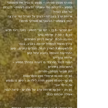
17:00
מפגש פתיחה - מפגש בו נכיר את משתתפי
המסע - היכרות כפי שאנחנו יודעים לעשות- היכרות
של הלב הגדול
ארוחת ערב בטברנה- דגים על הגריל (מי שירצה
לגוון בצמחוני/טבעוני או סופלקי מוזמן)
יום חמישי-13.6 - יום שני למסע- כוונה ויעד חדש
8:30 - 7:30 ארוחת בוקר
8:30-15:00 יציאה לכיוון הטרודוס
בדרך נעצור למסלול יפהפה בטבע, בכפר
Kakopetria לאורך הנחל, מפלים קטנים, סשן
התחדשות והנכחה בטבע טיול קטן
ארוחת צהריים
הגעה לכפר המרכזי בו נשהה במהלך המסע -
התארגנות בחדרים
זמן חופשי מנוחה -ספריה
16:00-17:30 טיפולי ספא והתרעננות
18:00-19:30 מפגש חזרה לילדות - סשן בו נפגוש
את הילד שבי
21:30 - 19:30 ארוחת ערב של מלכים - כיאה לבני
אצולה שכמונו בכפר
יום שישי- 14.6 - יום שלישי למסע - בהירות