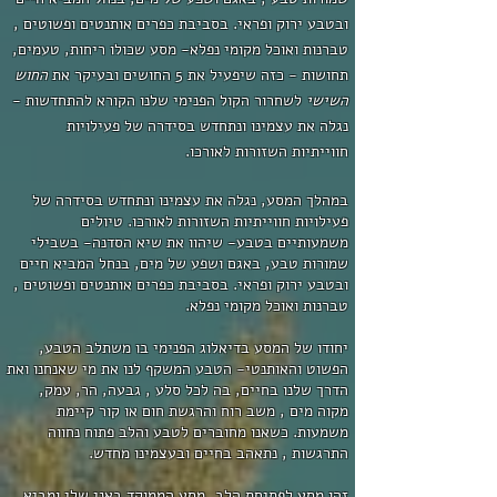
ובטבע ירוק ופראי. בסביבת כפרים אותנטים ופשוטים ,
טברנות ואוכל מקומי נפלא- מסע שכולו ריחות, טעמים,
תחושות - כזה שיפעיל את 5 החושים ובעיקר את
החוש
השישי
לשחרור הקול הפנימי שלנו הקורא להתחדשות -
נגלה את עצמינו ונתחדש בסידרה של פעילויות
חווייתיות השזורות לאורכו.
במהלך המסע, נגלה את עצמינו ונתחדש בסידרה של
פעילויות חווייתיות השזורות לאורכו.
טיולים
משמעותיים בטבע- שיהוו את שיא הסדנה- בשבילי
שמורות טבע, באגם ושפע של מים
, בנחל המביא חיים
ובטבע ירוק ופראי. בסביבת כפרים אותנטים ופשוטים ,
טברנות ואוכל מקומי נפלא.
יחודו של המסע בדיאלוג הפנימי בו משתלב הטבע,
הפשוט והאותנטי- הטבע המשקף לנו את מי שאנחנו ואת
הדרך שלנו בחיים, בה לכל סלע , גבעה, הר, עמק,
מקוה מים , משב רוח והרגשת חום או קור קיימת
משמעות. כשאנו מחוברים לטבע והלב פתוח נחווה
התרגשות , נתאהב בחיים ובעצמינו מחדש.
זהו מסע לפתיחת הלב, מסע הממוקד באני שלי ומביא