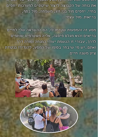
את כוחה של הקבוצה ליצור שיקופים למערכות יחסים
בחיי. יחסים מול בני זוג, משפחה, מול כסף,
בריאות..מול עצמי...
מסע זה והמסעות שקדמו לו, הם ההשראה שלי לחיים
בריאים והוא מגלם פיסגה, אליה מצטרפים שותפים
לדרך, עבורי זו הגשמת יעודי כמנחה ומורה דרך.
ואתם..יש מי שיבחר בסופו של המסע, להגדירו כנקודת
ציון משנה חיים
.