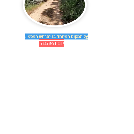
ע
ל המקום המיוחד בו יתרחש המסע :
יום האהבה
מסע מיוחד ל
, המשלב טיולים
💕
ורוגע- פשוט להיות ברגע הזה עם אהבה
זהו מסע של אנשים ולבבות פתוחים, סדנה
רגשית ועוצמתית, בדרך של אהבה ושמחה,
החוגגת את השפע הטמון בנו ומצוי בטבע.
בסביבה ומרחב מאפשר
בלב ליבו של הטבע
הירוק, אי קסום, המשקף עבורינו את השפע
המצוי סביבנו בטבע ופשטות, במקום בו
ניכרת לעין לכל עבר עוצמת ההרים סביב, לצד
הרוח המלטפת והשמש החמה נוכחת אנרגיית
החיים עצמם וכשיוצקים פנימה אהבה בשפה
חדשה שנלמד עם כניסתינו לאשראם קורים
ניסים.
באחת מפסגות הכרמל - דליית אל כרמל -
ממוקם בית , מרחב מארח ל
מסעות הלב