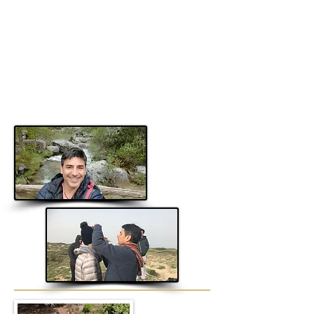
בו נתרגש, נחיה ונתהווה, מקום שמיד שתגיעו
אליו תרגישו בבית, מקום בעל עוצמות וקסם
טבעי, בתנאים פשוטים המאפשרים שפע,
כמסורת המסעות של הלב, מקום בו הלב נפתח,
האויר זורם וממלא את חלל הריאות העיניים
בורקות, יש שיקראו לתסמינים הללו אהבה -זו
דרכי דרך של אהבה, שמייצרת משמעות על
רקע החיבור לטבע עוצר נשימה.