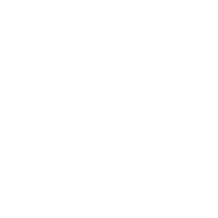
הגעה לאשראם במשך הבוקר עד שעה 12:30 -
מוזמנים כבר מהבוקר
14:00 :12:30 מפגש ראשון בו נכיר את
משתתפי המסע, כפי שאנחנו יודעים לעשות-
היכרות של הלב.
14:00-14:30 ארוחת צהריים קלה
עד 17:00 התארגנות ומנוחה ברחבי
האשראם
17:00-18:30 טיול בין ערביים בטבע בסימן
התחדשות
19:00-20:30 ארוחת ערב
20:30-22:30 ערב אהבה בתנועה- תהליך
עוצמתי המשלב מוסיקה ומגע
22:30 - מסע בין כוכבים - התבוננות
והקשבה לכוכבים בגינת האשראם
יום שבת - 24.7 - יום אחרון למסע - הקשבה
ונוכחות
התחדשות ובריאה
8:00 -7:30
מדיטציה מול הכרמל -
סשן קצר וקולע
8:00-9:00 ארוחת בוקר קלה