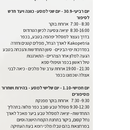
יום רביעי-30.9 - יום שני למסע- כוונה ויעד חדש
לסיפור
8:30 - 7:30 ארוחת בוקר
8:30-16:00 יציאה ונסיעה לכיוון הטרודוס
בדרך נעצור למסלול יפהפה בטבע, בכפר
Kakopetria לאורך הנחל, מפלים קטנים וחזרה
במדרכות ימי הביניים- סשן התחדשות והנכחה בטבע
הגעה למלון אחר הצהריים - התארגנות
טיול ראשון בכפר וטיפולי ספא
21:30 - 19:00 ארוחת ערב של מלכים - כיאה לבני
אצולה שכמונו בכפר
יום חמישי-1.10 - יום שלישי למסע - בהירות ושחרור
מסיפורים
9:30- 7:30 ארוחת בוקר מפנקת
9:30-12:30 מסלול טבע סובב כפר מלווה בתהליך
התחדשות– יציאה למסלול טבע ביער מאכל לאורך
נחל קסום, ביקור בתחנת הקמח הישנה וסיום
במרחצאות בהם טבלו מלכי רומא בעת העתיקה