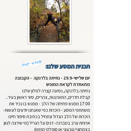
פארא- קאלו
תכנית המסע שלנו:
יום שלישי-29.9 - נחיתה בלרנקה - הקבוצה
מתאחדת לקראת החופש
נחיתה בלרנקה, נסיעה קצרה למלון שלנו
קבלת חדרים, התארגנות, צהריים, סיור ראשון בעיר...
17:00 מפגש פתיחה של הלב - מפגש בו נכיר את
משתתפי המסע - היכרות כפי שאנחנו יודעים לעשות-
היכרות של הלב הגדול ונתחיל בכתיבת סיפור חיינו
ארוחת ערב בטברנה- דגים על הגריל (מי שירצה לגוון
בצמחוני/טבעוני או סופלקי מוזמן)