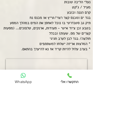
נעלי הליכה טובות
מעיל / ג'קט
קרם הגנה וכובע
בגד ים ומכנס קצר רצוי/טייץ או מכנס נח
תיק גב סטנדרטי בו נוכל לאחסן את המים במהלך המסע
בטבע וכן ציוד אישי - תעודות, ארנקים, טלפונים... (מסעות
קצרים של מס. שעות) ובכלל
חולצה/ בגד לבן לערב חגיגי
* המלצות אריזה ישלחו למשתתפים
* בערב עלול להיות קריר אז נא להיערך בהתאם.
התקשרו אלי
WhatsApp
על האיזור ומזג האויר הצפוי