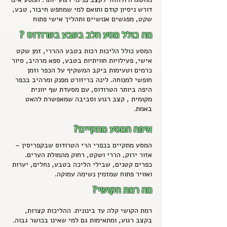
דורש ניסיון קודם ותואם למי שמחפש חיבור, טבע,
שקט, מפגשים אנושיים ותהליך אישי פתוח
מה כולל מסע הלב בטבע בטרודוס ?
המסע כולל הליכות רכות בטבע ההררי, זמן שקט
אישי, פעילויות חוויתיות בטבע, ספא מרהיב, סיור
כרמים וטעימות ביקב המשקיף על הכפר וזמן
חופשי למנוחה. לינה בריזורט מפנק ומרהיב בכפר
היפה ביותר הטרודוס, עם מסעדת שף יוונית
מקומית , קצב רגוע וסביבה שמאפשרת להאט
באמת.
איפה המסע מתקיים?
המסע מתקיים בכפרי הרי הטרודוס שבקפריסין –
אזור ירוק, הררי ושקט, רחוק מהמולת הערים.
כפרים קטנים, שבילי הליכה בטבע, נחלים, יערות
ואוויר פתוח שמזמין נשימה עמוקה.
מה רמת הקושי?
רמת הקושי קלה עד בינונית. ההליכות קצרות,
בקצב רגוע, ומתאימות גם למי שאינו בכושר גבוה.