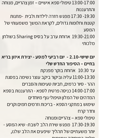
13:00-17:00 טיפולי ספא אישיים – זמן צהריים, מנוחה
והתרעננות
19:30- 17:30 מפגש חזרה לילדות ולבית -מתנות
קטנות וחלומות גדולים, לקראת המשך משמעותי של
המסע
19:30-21:00 ארוחת ערב על בסיס Sharing בשולחן
מלכותי
יום שישי-2.10 - יום רביעי למסע - יצירת איזון בריא
בחיים – הסיפור החדש שלי
עד 10:30 ארוחת בוקר מפנקת
11:00-13:30 עליה וביקור ביקב עוצר נשימה בפסגת
ההר - סיור כרמים, חביות טעימות והסברים
14:00-17:00 כניסה פרטית לספא - התרעננות בספא
המדהים של המלון וטיפולי גוף מיוחדים
שימוש במתקני הספא - בריכות וזרמים חמים וקרים
וחדר קרח
טיפולי ספא – צהריים ומנוחה
17:30-19:30 מפגש שירת הלב לשבת- שיא המסע -
יותר משעתיים של תהליך שיפעים את הלב שלנו,