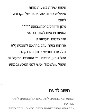
טיסות ישירות בשעות נוחות
טיפולי עיסוי וכניסה פרטית של הקבוצה
לספא
מלון וריזורט ברמה גבוהה *****
הסעות פרטיות לאורך המסע
סיור כרמים וטעימות יין
ארוחות בוקר וערב בהתאם לתוכנית (לא
כולל ערב חופשי אחרון בלרנקה)
טיולי טבע, כניסות ווכל האתרים והפעילויות
טיפול Vip צמוד ואישי לפני המסע ובמסע
חשוב לדעת
המסע הוא בהתאם לחוק בישראל ובהתאם לחוקי
קפריסין
- כל נוסע מחויב לעשות ביטוח בריאות , כולל ביטול