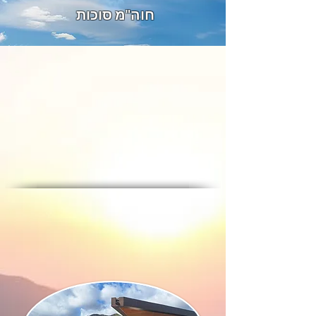
חוה"מ סוכות