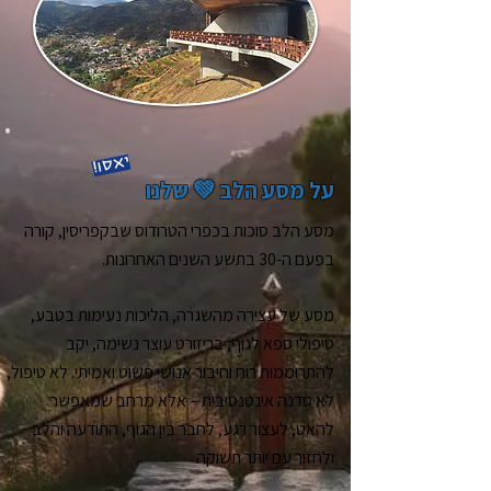
יאסו!
על מסע הלב 💚 שלנו
מסע הלב סוכות בכפרי הטרודוס שבקפריסין, קורה
בפעם ה-30 בתשע השנים האחרונות.
מסע של עצירה מהשגרה, הליכות נעימות בטבע,
טיפולי ספא לגוף, בריזורט עוצר נשימה, יקב
להתרוממות רוח וחיבור אנושי פשוט ואמיתי. לא טיפול,
לא סדנה אינטנסיבית – אלא מרחב שמאפשר
להאט, לעצור רגע, לחבר בין הגוף, התודעה והלב
ולחזור עם יותר תשוקה