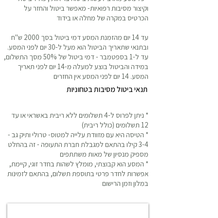
וקיצור מסיבות רפואיות- מאפשר ביטול והחזר על
הכרטיס במקרה של מחלה או בידוד
עד 14 יום מהזמנת המסע דמי ביטול בסך 2000 ש"ח
ובתנאי שתאריך הביטול הוא מעל ל-30 יום לפני המסע.
עד ל-1 בספטמבר - דמי ביטול של 50% מסך התשלום,
במידה והביטול בוצע למעלה מ-14 יום לפני תאריך
המסע. 14 יום לפני המסע אין החזרים
במידה והטיסה לכרתים מתבטלת על ידי חברת 
התעופה בשל סיבות בטחוניות  ולא תמצא או 
* ניתן לפרוס ל-4 תשלומים ללא ריבית באשראי או עד
תתאפשר טיסה אחרת בטווח של 24 שעות, יוחזר 
12 תשלומים (כולל ריבית)
* הטיסה היא עם מזוודת עלייה למטוס- טרולי ותיק גב -
3-4 קילו בהתאם למגבלת חברת התעופה - זה בהחלט
מספיק מנסיון של מאות משתתפים
* המסע הוא קבוצתי, מומלץ לשהות בחדר זוגי, קיימת,
אפשרות לחדר פרטי בתוספת תשלום, בהתאם לזמינות
במלון וזמן הרישום