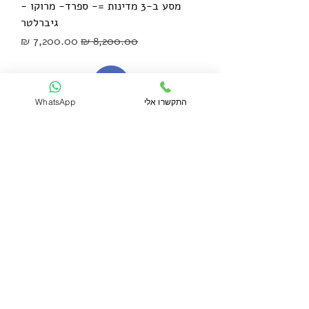
מסע ב-3 מדינות =- ספרד- מרוקו -
גיברלטר
מחיר רגיל
מחיר מבצע
התקשרו אלי
WhatsApp
boazbin@gmail.com
בנימיני בועז
054-7001281
ישראל