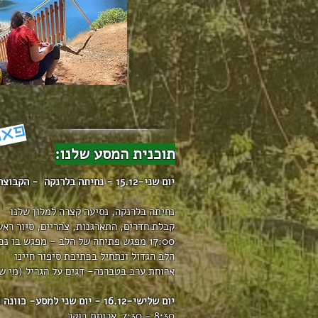
פאר
תוכנית המסע שלנו:
יום שני-15.12 - נחיתה בלרנקה - הקבוצה מתאחדת לקראת החופש
נחיתה בלרנקה, נסיעה קצרה למלון שלנו
קבלת חדרים, התארגנות, צהריים, סיור ראשו
17:00 מפגש פתיחה של הלב - מפגש בו
הלב הגדול ונתחיל בכתיבת סיפור חיינו
ארוחת ערב בטברנה- דגים על הגריל (מי שי
יום שלישי-16.12 - יום שני למסע- כוונה ויעד חדש לסיפור
8:30 - 7:30 ארוחת בוקר