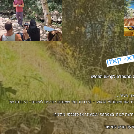
א- קאלו
ן בעיר...
 נכיר את משתתפי המסע - היכרות כפי שאנחנו יודעים לעשות- היכרות של
רצה לגוון בצמחוני/טבעוני או סופלקי מוזמן)