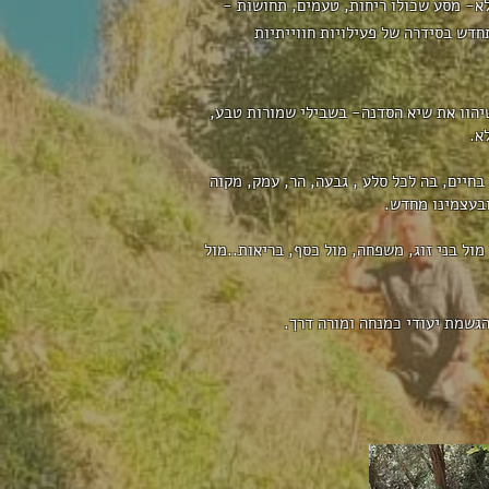
לא- מסע שכולו ריחות, טעמים, תחושות -
חדש בסידרה של פעילויות חווייתיות
הוו את שיא הסדנה- בשבילי שמורות טבע,
א.
חיים, בה לכל סלע , גבעה, הר, עמק, מקוה
ובעצמינו מחדש.
ול בני זוג, משפחה, מול כסף, בריאות..מול
הגשמת יעודי כמנחה ומורה דרך.