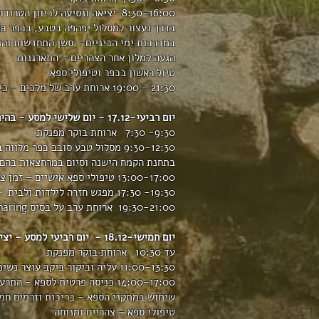
8:30-16:00 יציאה ונסיעה לכיוון הטרודוס
בדרך נעצור למסלול יפהפה בטבע, בכפר Kakopetria לאורך הנחל, מפלים קטנים וחזרה
במדרכות ימי הביניים- סשן התחדשות וה
הגעה למלון אחר הצהריים - התארגנות
טיול ראשון בכפר וטיפולי ספא
21:30 - 19:00 ארוחת ערב של מלכים - כיאה לבני אצולה שכמונו בכפר
יום רביעי-17.12 - יום שלישי למסע - בהירות ושחרור מסיפורים
9:30- 7:30 ארוחת בוקר מפנקת
9:30-12:30 מסלול טבע סובב כפר
בתחנת הקמח הישנה וסיום במרחצאות בהם 
13:00-17:00 טיפולי ספא אישיים – זמן צהריים, מנוחה והתרעננות
19:30- 17:30 מפגש חזרה לילדות ולבית -מתנות קטנות וחלומות גדולים, לקראת המשך משמעותי של המסע
19:30-21:00 ארוחת ערב על בסיס Sharing בשולחן מלכותי
יום חמישי-18.12 - יום רביעי למסע - יצירת איזון בריא בחיים – הסיפור החדש שלי
עד 10:30 ארוחת בוקר מפנקת
11:00-13:30 עליה וביקור ביקב עוצר נשימה בפסגת ההר - סיור כרמים, חביות טעימות והסברים
14:00-17:00 כניסה פרטית לספא - התרעננות בספא המדהים של המלון וטיפולי גוף מיוחדים
שימוש במתקני הספא - בריכות וזרמים חמי
טיפולי ספא – צהריים ומנוחה