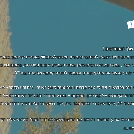
!
 שלך להתחדשות !
ש מיופיו של הטבע, להתחבר לאנשים ופשוט לאהוב❤️ באווירת קריסמס בכפרי
 הכל , במסע נשהה מרבית הזמן באחד הכפרים היפים בטרודוס, נתפנק בטיפו
 לרגע נעצור את מירוץ החיים ונתמסר לחוויה קסומה של טיול בחו'"ל.
מית בסדנאות וטיולי טבע קצרים ומותאמים למזג האויר, בריזורט מהמם- סמנ
מסע שכולו ריחות, טעמים, תחושות - כזה שיפעיל את 5 החושים ובעיקר את החוש השישי לשחרור 
ורכו.