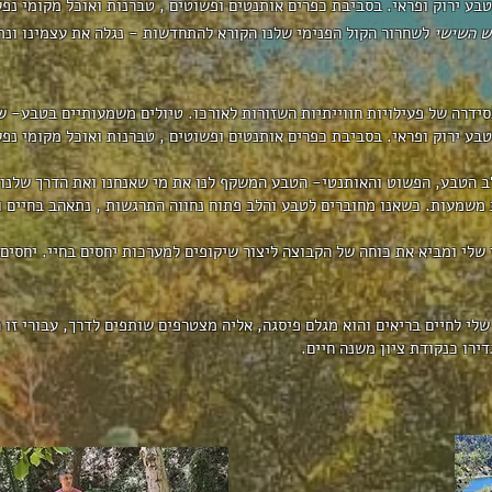
טבע ירוק ופראי. בסביבת כפרים אותנטים ופשוטים , טברנות ואוכל מקומי נפ
ש השישי
לשחרור הקול הפנימי שלנו הקורא להתחדשות - נגלה את עצמינו ונת
ידרה של פעילויות חווייתיות השזורות לאורכו.
טיולים משמעותיים בטבע- שי
בע ירוק ופראי. בסביבת כפרים אותנטים ופשוטים , טברנות ואוכל מקומי נפל
ב הטבע, הפשוט והאותנטי- הטבע המשקף לנו את מי שאנחנו ואת הדרך שלנו ב
ת משמעות. כשאנו מחוברים לטבע והלב פתוח נחווה התרגשות , נתאהב בחיים 
לי ומביא את כוחה של הקבוצה ליצור שיקופים למערכות יחסים בחיי. יחסים מ
י לחיים בריאים והוא מגלם פיסגה, אליה מצטרפים שותפים לדרך, עבורי זו 
ירו כנקודת ציון משנה חיים
.