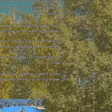
באגם ושפע של מים, בנחל המביא חיים וב
כזה שיפעיל את 5 החושים ובעיקר את
החו
השזורות לאורכו.
במהלך המסע, נגלה את עצמינו ונתחדש בס
באגם ושפע של מים, בנחל המביא חיים ובט
יחודו של המסע בדיאלוג הפנימי בו משתל
מים , משב רוח והרגשת חום או קור קיימ
זהו מסע לפתיחת הלב, מסע הממוקד באני ש
עצמי...
מסע זה והמסעות שקדמו לו, הם ההשראה של
ואתם..יש מי שיבחר בסופו של המסע, להגד