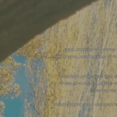
 הטרודוס - זרימת הנחלים, תאורת
לי גוף במלון ספא חלומי, בריכה מחוממת
ו ביומן והצטרפו אלינו, למסע המתחיל
בעיר השוכנת לחוף הים וממשיך לכפרי הטרודוס הקסומים של קפריסין. המיקום - בטבע היחודי והכפרים האותנטים של הרי הטרודוס, זהו המסע ה-28 בקפריסין -
הקול הפנימי שלנו הקורא להתחדשות - נגלה את עצמינו ונתחדש