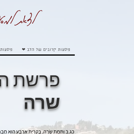
לצאת למסע
מסעות קרובים של הלב ❤
מסעות 
פרשת ה
שרה
כג,ב וַתָּמָת שָׂרָה, בְּקִרְיַת אַרְבַּע הִוא חֶבְרוֹן-