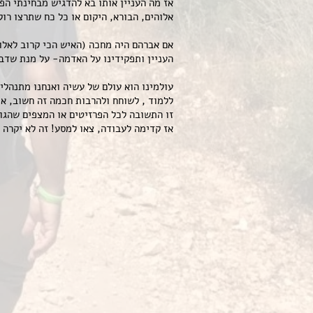
אז מה העניין אותו בא להדגיש מבחינתי הפ
אלוהים, הבורא, היקום או כל כח שתרצו רו
אם אברהם היה מחכה (האיש הכי קרוב לאלוה
העניין ותפקידינו על האדמה- על מנת שדבר
עולמינו הוא עולם של עשיה ואנחנו מתנהלי
ללמוד , לשוחח ולהרבות חכמה זה חשוב, או
זו התשובה לכל הפרזיטים או המצפים שהגור
אז קדימה לעבודה, צאו למסע! זה לא יקרה 