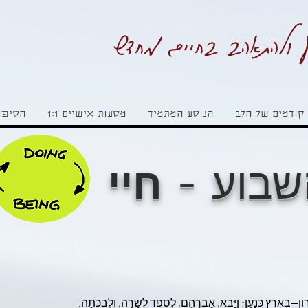
 ולהתאהב בחיים מחדש
קודמים של הלב
הנוסע המתמיד
מסעות אישיים 1:1
הסיפו
שבוע -
חיי
-בְּאֶרֶץ כְּנָעַן; וַיָּבֹא, אַבְרָהָם, לִסְפֹּד לְשָׂרָה, וְלִבְכֹּתָהּ.