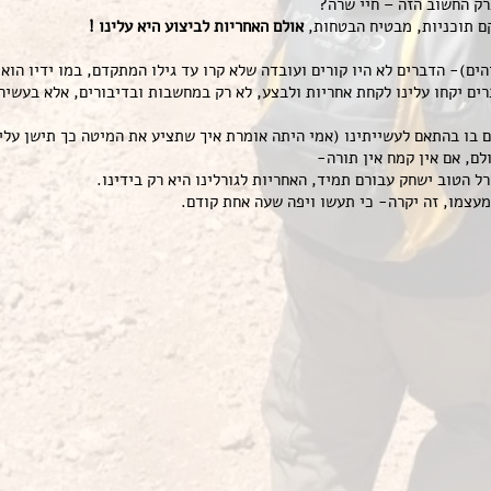
רק החשוב הזה – חיי שרה?
קם תוכניות, מבטיח הבטחות,
אולם האחריות לביצוע היא עלינו !
ים)- הדברים לא היו קורים ועובדה שלא קרו עד גילו המתקדם, במו ידיו הוא
ים יקחו עלינו לקחת אחריות ולבצע, לא רק במחשבות ובדיבורים, אלא בעשיה
ם בו בהתאם לעשייתינו (אמי היתה אומרת איך שתציע את המיטה כך תישן עלי
לם, אם אין קמח אין תורה-
ל הטוב ישחק עבורם תמיד, האחריות לגורלינו היא רק בידינו.
מעצמו, זה יקרה- כי תעשו ויפה שעה אחת קודם.