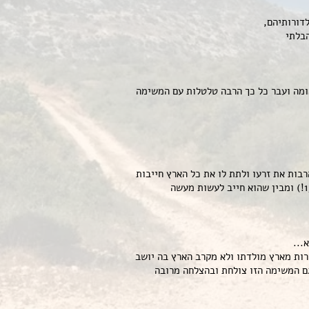
דורותיהם,
הבלתי
ומה ועבר כל כך הרבה טלטלות עם המשימה
רבות את זרעו ולתת לו את כל הארץ חייבות
להתקיים, כי הרי הן הבטחות אלוהים, אולם אברהם אינו מחכה שיקרו (אפשר לראות אותו גם להפך- כמי שחיכה עד גיל 137!) ומבין שהוא חייב לעשות מעשה
...
רות מארץ מולדתו ולא מקרב הארץ בה יושב
גם המשימה הזו צולחת ובהצלחה מרובה