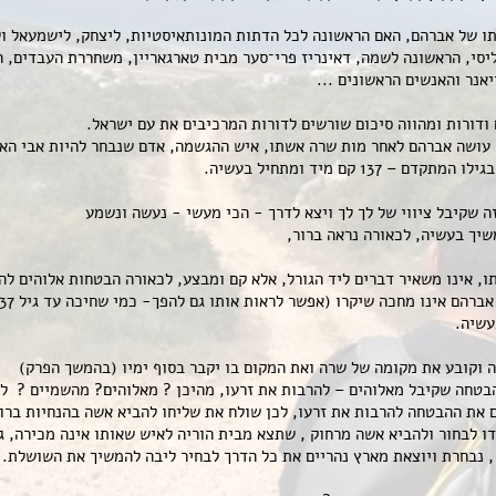
 של אברהם, האם הראשונה לכל הדתות המונותאיסטיות, ליצחק, לישמעאל ול
יסי, הראשונה לשמה, דאינריז פרי־סער מבית טארגאריין, משחררת העבדים, 
אנר והאנשים הראשונים ...
ודורות ומהווה סיכום שורשים לדורות המרכיבים את עם ישראל.
עושה אברהם לאחר מות שרה אשתו, איש ההגשמה, אדם שנבחר להיות אבי הא
1 קם מיד ומתחיל בעשיה.
 שקיבל ציווי של לך לך ויצא לדרך - הכי מעשי - נעשה ונשמע
שיך בעשיה, לכאורה נראה ברור,
ו, אינו משאיר דברים ליד הגורל, אלא קם ומבצע, לכאורה הבטחות אלוהים לה
עשיה.
 וקובע את מקומה של שרה ואת המקום בו יקבר בסוף ימיו (בהמשך הפרק)
טחה שקיבל מאלוהים – להרבות את זרעו, מהיכן ? מאלוהים? מהשמיים ? לא
 את ההבטחה להרבות את זרעו, לכן שולח את שליחו להביא אשה בהנחיות ברו
דו לבחור ולהביא אשה מרחוק , שתצא מבית הוריה לאיש שאותו אינה מכירה, 
 נבחרת ויוצאת מארץ נהריים את כל הדרך לבחיר ליבה להמשיך את השושלת.